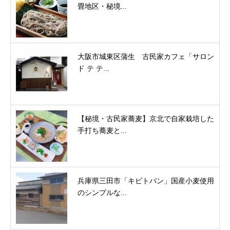
畳地区・秘境...
大阪市城東区蒲生 古民家カフェ「サロン
ド テ テ...
【秘境・古民家蕎麦】京北で自家栽培した
手打ち蕎麦と...
兵庫県三田市「キビトパン」国産小麦使用
のシンプルな...