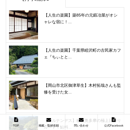
【人生の楽園】築85年の元鍛冶屋がオシ
ャレな宿に！...
【人生の楽園】千葉県睦沢町の古民家カフ
ェ『ちぃとと...
【岡山市北区御津草生】木村拓哉さんも監
修を受けた女...
【ヒルナンデス】秘境奥多摩の極上日帰り
TOP
掲載・取材依頼
問い合わせ
公式Facebook
ルート！鮎料...