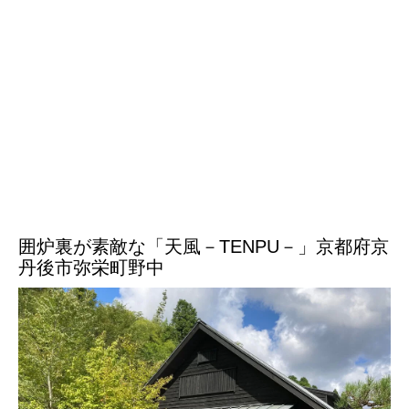
囲炉裏が素敵な「天風－TENPU－」京都府京
丹後市弥栄町野中