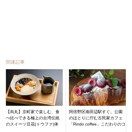
関連記事
【烏丸】京町家で楽しむ、食
阿倍野区南田辺駅すぐ。公園
べ比べできる極上の台湾伝統
のほとりに佇む古民家カフェ
のスイーツ豆花(トウファ)体
「Rindo coffee」こだわりのコ
験。『豆NEW（トウニュ
ーヒーと、心ときめくスイー