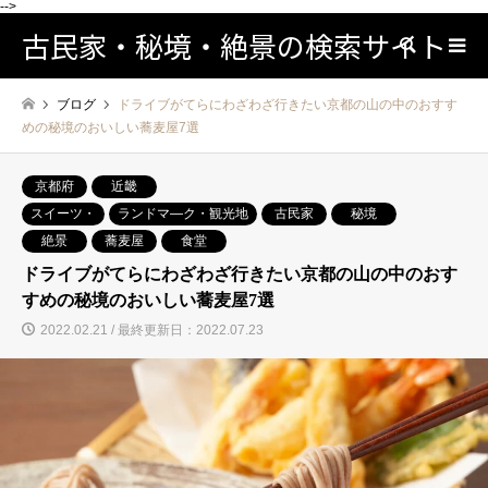
-->
古民家・秘境・絶景の検索サイト
検索
ブログ
ドライブがてらにわざわざ行きたい京都の山の中のおすす
めの秘境のおいしい蕎麦屋7選
京都府
近畿
スイーツ・
ランドマ―ク・観光地
古民家
秘境
絶景
蕎麦屋
食堂
ドライブがてらにわざわざ行きたい京都の山の中のおす
すめの秘境のおいしい蕎麦屋7選
2022.02.21 / 最終更新日：2022.07.23