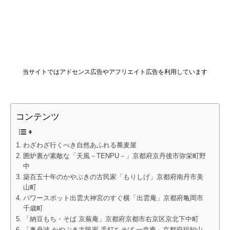
当サイトではアドセンス広告やアフリエイト広告を利用しています
コンテンツ
わざわざ行くべき自然あふれる蕎麦屋
囲炉裏が素敵な「天風－TENPU－」京都府京丹後市弥栄町野
中
築百五十年のかやぶきの古民家「もりしげ」京都府南丹市美
山町
パワースポット出雲大神宮のすぐ横「出雲庵」京都府亀岡市
千歳町
「納豆もち・そば 京蕪庵」京都府京都市右京区京北下中町
「奥丹波 かやぶき古民家 手打ちそば 一幸庵」京都府福知山