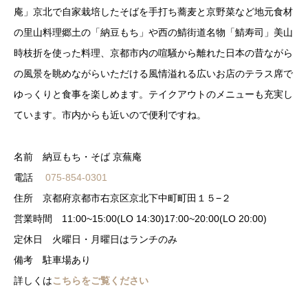
庵」京北で自家栽培したそばを手打ち蕎麦と京野菜など地元食材
の里山料理郷土の「納豆もち」や西の鯖街道名物「鯖寿司」美山
時枝折を使った料理、京都市内の喧騒から離れた日本の昔ながら
の風景を眺めながらいただける風情溢れる広いお店のテラス席で
ゆっくりと食事を楽しめます。テイクアウトのメニューも充実し
ています。市内からも近いので便利ですね。
名前 納豆もち・そば 京蕪庵
電話
075-854-0301
住所 京都府京都市右京区京北下中町町田１５−２
営業時間 11:00~15:00(LO 14:30)17:00~20:00(LO 20:00)
定休日 火曜日・月曜日はランチのみ
備考 駐車場あり
詳しくは
こちらをご覧ください