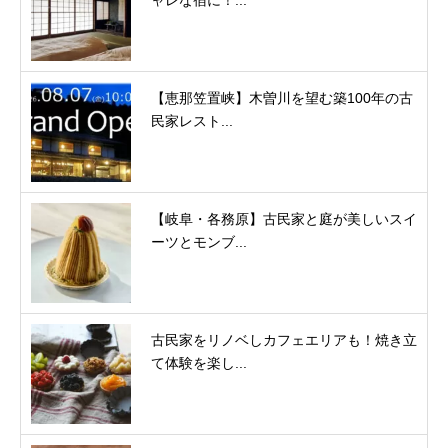
ャレな宿に！...
【恵那笠置峡】木曽川を望む築100年の古
民家レスト...
【岐阜・各務原】古民家と庭が美しいスイ
ーツとモンブ...
古民家をリノベしカフェエリアも！焼き立
て体験を楽し...