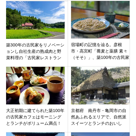
ー）』誕生！
ツ
宿場町の記憶を辿る。彦根
築300年の古民家をリノベーシ
市・高宮町「蕎麦と薬膳 素々
ョンし自社生産の熟成肉と野
（そそ）」、築100年の古民家
菜料理の「古民家レストラン
で過ごすノスタルジックな時
Es（エス）」宮城県伊具郡丸
間
森町
大正初期に建てられた築100年
京都府 南丹市・亀岡市の自
の古民家カフェはモーニング
然あふれるエリアで、自然派
とランチがボリューム満点！
スイーツとランチのおいし
「美濃のまほろば」岐阜県本
い、おすすめ古民家カフェ10