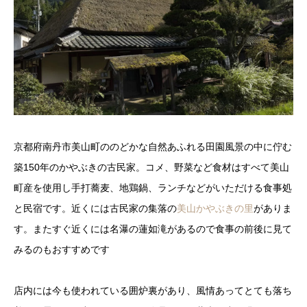
京都府南丹市美山町ののどかな自然あふれる田園風景の中に佇む
築150年のかやぶきの古民家。コメ、野菜など食材はすべて美山
町産を使用し手打蕎麦、地鶏鍋、ランチなどがいただける食事処
と民宿です。近くには古民家の集落の
美山かやぶきの里
がありま
す。またすぐ近くには名瀑の蓮如滝があるので食事の前後に見て
みるのもおすすめです
店内には今も使われている囲炉裏があり、風情あってとても落ち