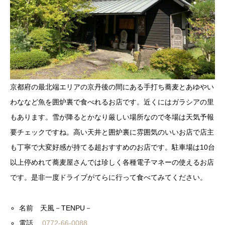
京都府の最北端エリアの京丹後の間にある手打ち蕎麦とあゆやい
わななど魚を囲炉裏で食べれるお店です。近くにはガラシアの里
もあります。雪が降るとかなり厳しい場所なので冬場は天気予報
要チェックですね。高い天井と囲炉裏に雰囲気のいいお店で店主
も丁寧で大変好感が持てる超おすすめのお店です。駐車場は10台
以上停めれて蕎麦屋さんでは珍しく各種電子マネーの使えるお店
です。是非一度ドライブがてらに行って食べてみてください。
名前 天風－TENPU－
電話
0772-66-0088