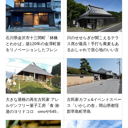
巣市政田
選！
石川県金沢市十三間町「林檎
川のせせらぎが聞こえるテラ
とわかば」築120年の金澤町屋
ス席が最高！手打ち蕎麦もあ
をリノベーションしたフレン
るおしゃれで居心地のいい古
チレストラン
民家カフェ「しおん」京都府
福知山市榎原
大きな屋根の再生古民家 アレ
古民家カフェ&イベントスペー
ルゲンフリー菓子工房「食·旅·
ス「いかしの舎」岡山県都窪
遊のヨリドコロ omoや545」
郡早島町早島
岡山県岡山市北区