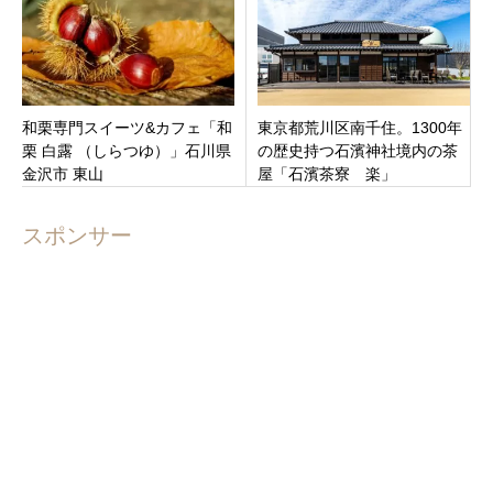
和栗専門スイーツ&カフェ「和
東京都荒川区南千住。1300年
栗 白露 （しらつゆ）」石川県
の歴史持つ石濱神社境内の茶
金沢市 東山
屋「石濱茶寮 楽」
スポンサー