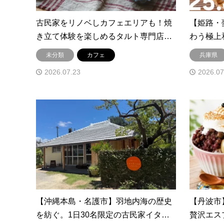
古民家をリノベしカフェエリアも！焼
【姫路・
き立て体験を楽しめるタルト専門店…
わう極上
未分類
カフェ
兵庫県
2026.07.23
2026.07
【沖縄本島・名護市】羽地内海の歴史
【丹波市
を紡ぐ。1日30名限定の古民家イタ…
贅沢エスプ