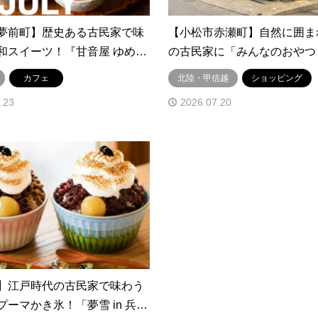
夢前町】歴史ある古民家で味
【小松市赤瀬町】自然に囲ま
和スイーツ！『甘音屋 ゆめ…
の古民家に「みんなのおやつ 
カフェ
北陸・甲信越
ショッピング
.23
2026.07.20
】江戸時代の古民家で味わう
ーマかき氷！「夢雪 in 兵…