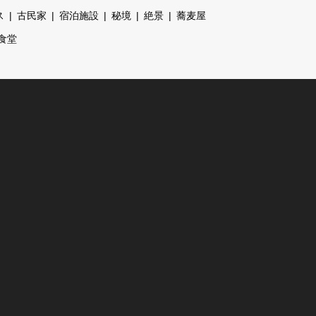
ス
古民家
宿泊施設
秘境
絶景
蕎麦屋
食堂