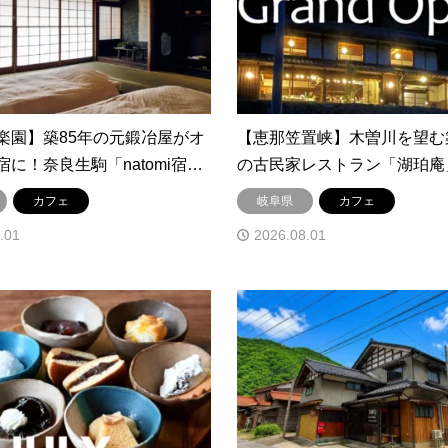
楽園】築85年の元鍛冶屋がオ
【恵那笠置峡】木曽川を望む築
に！奈良生駒「natomi宿…
の古民家レストラン「湖珀庵
カフェ
岐阜県
カフェ
.01
2026.08.01