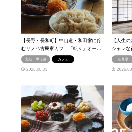
【長野・長和町】中山道・和田宿に佇
【人生の
むリノベ古民家カフェ「転々」オー…
シャレな宿
北陸・甲信越
カフェ
奈良県
2026.08.03
2026.08