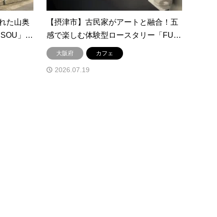
れた山奥
【摂津市】古民家がアートと融合！五
SOU」…
感で楽しむ体験型ロースタリー「FU…
大阪府
カフェ
2026.07.19