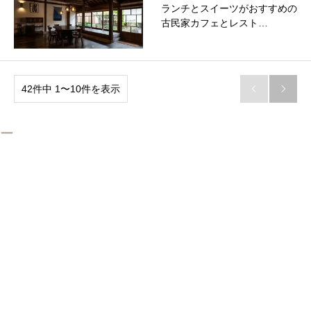
ランチとスイーツがおすすめの
古民家カフェとレスト…
42件中 1〜10件を表示


ー