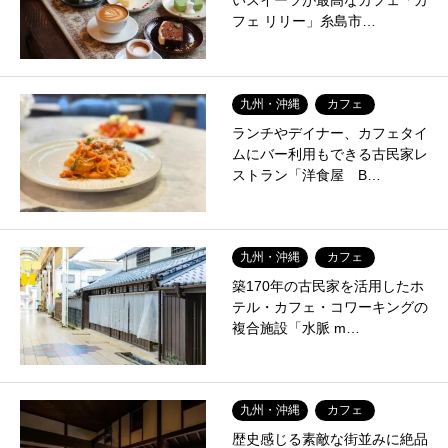
いスイーツが最高なカフェ「カ
フェ リリー」糸島市…
九州・沖縄
カフェ
ランチやデイナー、カフェタイ
ムにバー利用もできる古民家レ
ストラン「洋食屋 B…
九州・沖縄
カフェ
築170年の古民家を活用したホ
テル・カフェ・コワーキングの
複合施設「水脈 m…
九州・沖縄
カフェ
歴史感じる素敵な街並みに絶品