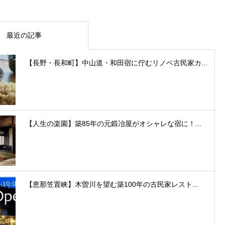
最近の記事
【長野・長和町】中山道・和田宿に佇むリノベ古民家カ...
【人生の楽園】築85年の元鍛冶屋がオシャレな宿に！...
【恵那笠置峡】木曽川を望む築100年の古民家レスト...