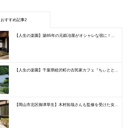
おすすめ記事2
【人生の楽園】築85年の元鍛冶屋がオシャレな宿に！...
【人生の楽園】千葉県睦沢町の古民家カフェ『ちぃとと...
【岡山市北区御津草生】木村拓哉さんも監修を受けた女...