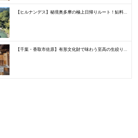
【ヒルナンデス】秘境奥多摩の極上日帰りルート！鮎料...
【千葉・香取市佐原】有形文化財で味わう至高の生絞り...