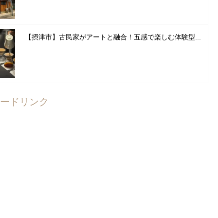
【摂津市】古民家がアートと融合！五感で楽しむ体験型...
ードリンク