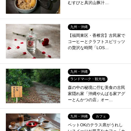
むすびと具沢山豚汁…
九州・沖縄
【福岡東区・香椎宮】古民家で
コーヒーとクラフトスピリッツ
の贅沢な時間「LOS…
九州・沖縄
ランドマ―ク・観光地
森の中の秘境に佇む美食の古民
家隠れ家「沖縄やんばる家アグ
ーとんかつの店」オー…
九州・沖縄
カフェ
ペットOKのテラス席がうれし