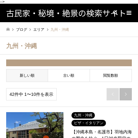
-->
古民家・秘境・絶景の検索サイト
検索
ブログ
エリア
九州・沖縄
九州・沖縄
並べ替え条件
新しい順
古い順
閲覧数順
42件中 1〜10件を表示


九州・沖縄
ピザ・イタリアン
【沖縄本島・名護市】羽地内海