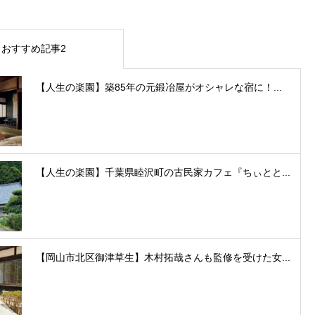
おすすめ記事2
【人生の楽園】築85年の元鍛冶屋がオシャレな宿に！...
【人生の楽園】千葉県睦沢町の古民家カフェ『ちぃとと...
【岡山市北区御津草生】木村拓哉さんも監修を受けた女...