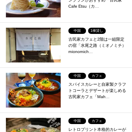
ンブランがおすすめ「古民家
Cafe Etsu（カ…
中国
1棟貸し
古民家カフェと2階は一組限定
の宿「水尾之路（ミオノミチ）
mionomich…
中国
カフェ
スパイスカレーと自家製クラフ
トコーラとデザートが楽しめる
古民家カフェ「Mah…
中国
カフェ
レトロプリント本格的カレーが