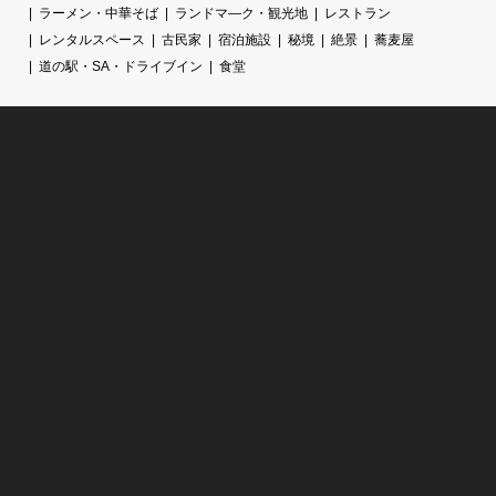
ラーメン・中華そば
ランドマ―ク・観光地
レストラン
レンタルスペース
古民家
宿泊施設
秘境
絶景
蕎麦屋
道の駅・SA・ドライブイン
食堂