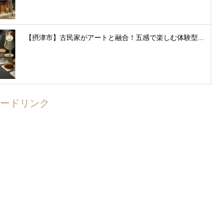
【摂津市】古民家がアートと融合！五感で楽しむ体験型...
ードリンク