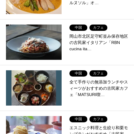
ルヌソル」オ…
中国
カフェ
岡山市北区足守町並み保存地区
の古民家イタリアン「RBN
cucina ita…
中国
カフェ
全て手作りの無添加ランチやス
ィーツがおすすめの古民家カフ
ェ「MATSURI喫…
中国
カフェ
エスニック料理と生絞り和栗モ