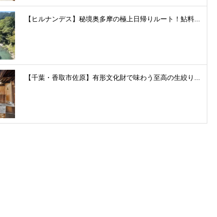
【ヒルナンデス】秘境奥多摩の極上日帰りルート！鮎料...
【千葉・香取市佐原】有形文化財で味わう至高の生絞り...