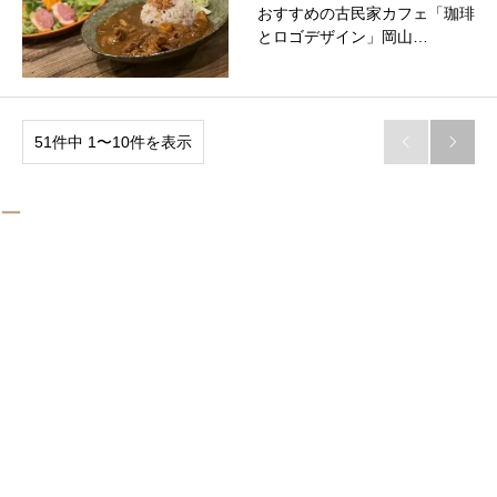
おすすめの古民家カフェ「珈琲
とロゴデザイン」岡山…
51件中 1〜10件を表示


ー