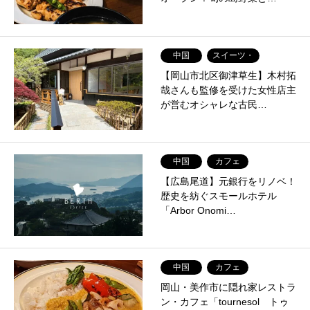
中国
スイーツ・
【岡山市北区御津草生】木村拓
哉さんも監修を受けた女性店主
が営むオシャレな古民…
中国
カフェ
【広島尾道】元銀行をリノベ！
歴史を紡ぐスモールホテル
「Arbor Onomi…
中国
カフェ
岡山・美作市に隠れ家レストラ
ン・カフェ「tournesol トゥ