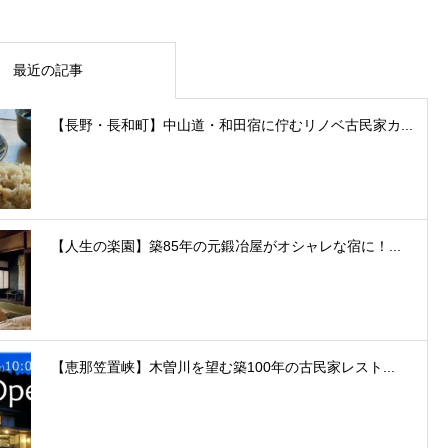
最近の記事
【長野・長和町】中山道・和田宿に佇むリノベ古民家カ...
【人生の楽園】築85年の元鍛冶屋がオシャレな宿に！...
【恵那笠置峡】木曽川を望む築100年の古民家レスト...