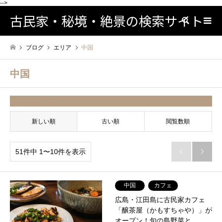
-->
古民家・秘境・絶景の検索サイト
検索
ブログ
エリア
中国
中国
並べ替え条件
新しい順
古い順
閲覧数順
51件中 1〜10件を表示


中国
カフェ
広島・江田島に古民家カフェ
「醸茶屋（かもすちゃや）」が
オープン！旬の島野菜と…