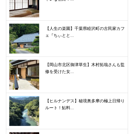
【人生の楽園】千葉県睦沢町の古民家カフ
ェ『ちぃとと...
【岡山市北区御津草生】木村拓哉さんも監
修を受けた女...
【ヒルナンデス】秘境奥多摩の極上日帰り
ルート！鮎料...