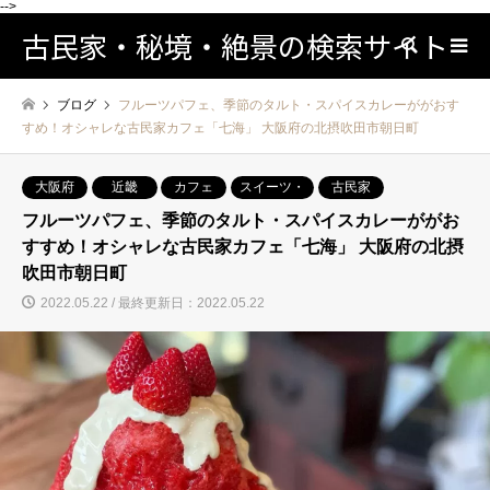
-->
古民家・秘境・絶景の検索サイト
検索
ブログ
フルーツパフェ、季節のタルト・スパイスカレーががおす
すめ！オシャレな古民家カフェ「七海」 大阪府の北摂吹田市朝日町
大阪府
近畿
カフェ
スイーツ・
古民家
フルーツパフェ、季節のタルト・スパイスカレーががお
すすめ！オシャレな古民家カフェ「七海」 大阪府の北摂
吹田市朝日町
2022.05.22 / 最終更新日：2022.05.22