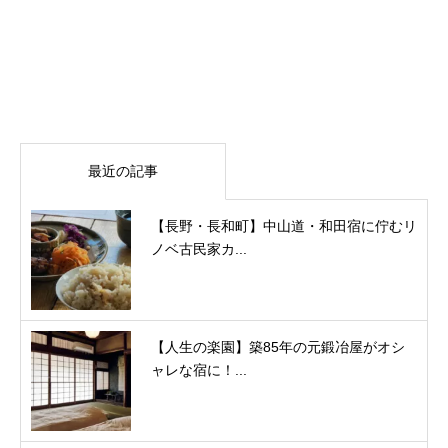
最近の記事
【長野・長和町】中山道・和田宿に佇むリ
ノベ古民家カ...
【人生の楽園】築85年の元鍛冶屋がオシ
ャレな宿に！...