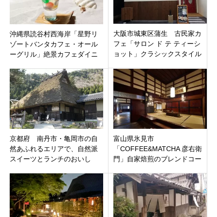
大阪市城東区蒲生 古民家カ
沖縄県読谷村西海岸「星野リ
フェ「サロン ド テ ティーシ
ゾートバンタカフェ・オール
ョット」クラシックスタイル
ーグリル」絶景カフェダイニ
のアフタヌーンティーカフェ
ング
京都府 南丹市・亀岡市の自
富山県氷見市
然あふれるエリアで、自然派
「COFFEE&MATCHA 彦右衛
スイーツとランチのおいし
門」自家焙煎のブレンドコー
い、おすすめ古民家カフェ10
ヒーと抹茶、和スイーツのお
選！
店