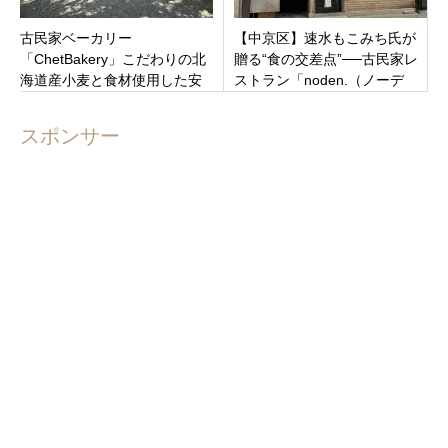
古民家ベーカリー
【中京区】速水もこみち氏が
「ChetBakery」こだわりの北
贈る“食の交差点”──古民家レ
海道産小麦と食材使用した安
ストラン「noden.（ノーデ
心なパン屋さん 札幌市豊平
ン）」二条城近くに8月10日誕
区
生！
スポンサー