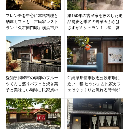
フレンチを中心に本格料理と
築150年の古民家を改装した絶
納屋カフェも！古民家レスト
品蕎麦と季節の野菜天ぷらは
ラン「久右衛門邸」横浜市戸
さすがミシュラン１つ星「蕎
塚区5月17日オープン
麦菜食一如庵」奈良県 宇陀
市榛原
愛知県岡崎市の季節のフルー
沖縄県那覇市牧志公設市場に
ツてんこ盛りパフェと焼き菓
近い「穭 ヒツジ」古民家カフ
子と美味しい珈琲古民家風の
ェはゆっくりと流れる時間が
素敵なカフェ「パフェテリア
最高です。
BLANCO」