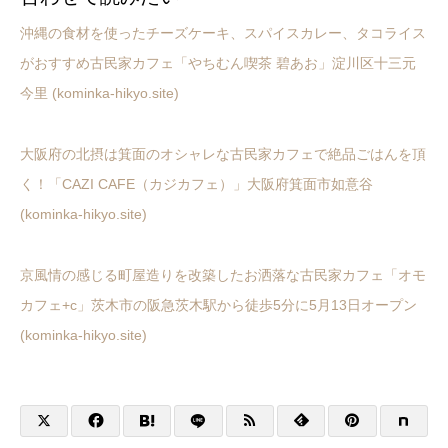
沖縄の食材を使ったチーズケーキ、スパイスカレー、タコライス
がおすすめ古民家カフェ「やちむん喫茶 碧あお」淀川区十三元
今里 (kominka-hikyo.site)
大阪府の北摂は箕面のオシャレな古民家カフェで絶品ごはんを頂
く！「CAZI CAFE（カジカフェ）」大阪府箕面市如意谷
(kominka-hikyo.site)
京風情の感じる町屋造りを改築したお洒落な古民家カフェ「オモ
カフェ+c」茨木市の阪急茨木駅から徒歩5分に5月13日オープン
(kominka-hikyo.site)