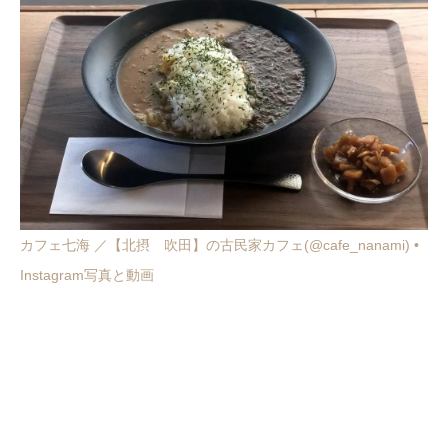
カフェ七海 ／【北摂 吹田】の古民家カフェ(@cafe_nanami) •
Instagram写真と動画