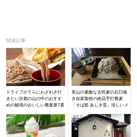
関連記事
ドライブがてらにわざわざ行
里山の素敵な古民家の石臼挽
きたい京都の山の中のおすす
き自家製粉の絶品手打蕎麦
めの秘境のおいしい蕎麦屋7選
「そば処 あじき堂」珍しいメ
ニューもあります。京都府綾
部市志賀郷町