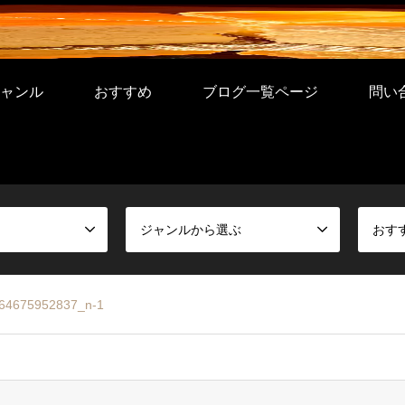
ャンル
おすすめ
ブログ一覧ページ
問い
ジャンルから選ぶ
おす
64675952837_n-1