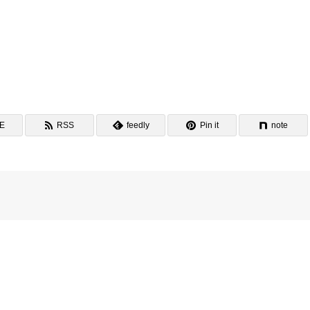
NE
RSS
feedly
Pin it
note