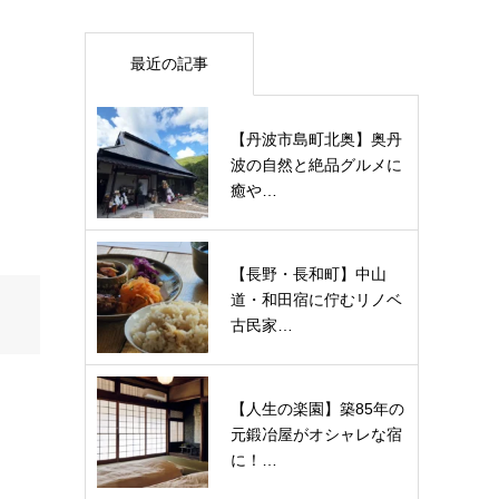
最近の記事
【丹波市島町北奥】奥丹
波の自然と絶品グルメに
癒や…
【長野・長和町】中山
道・和田宿に佇むリノベ
古民家…
【人生の楽園】築85年の
元鍛冶屋がオシャレな宿
に！…