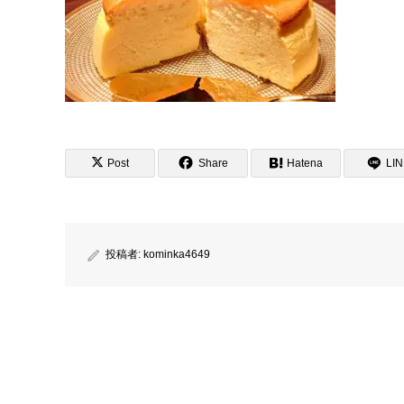
Post
Share
Hatena
LI
投稿者:
kominka4649