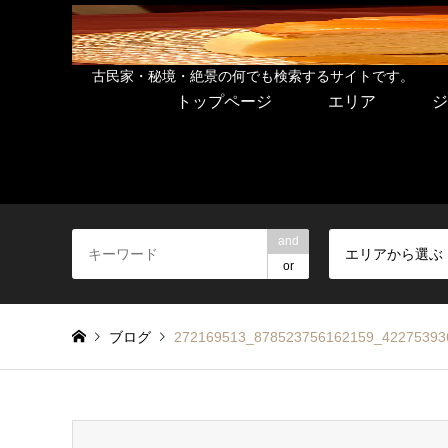
古民家・秘境・絶景の何でも検索するサイトです。
トップページ
エリア
ジ
and
エリアから選ぶ
or
ブログ
272169513_878523756162159_42275393