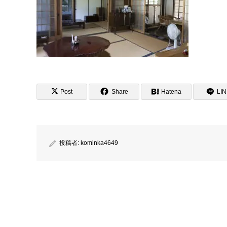
Post
Share
Hatena
LI
投稿者:
kominka4649