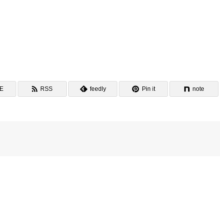
NE
RSS
feedly
Pin it
note