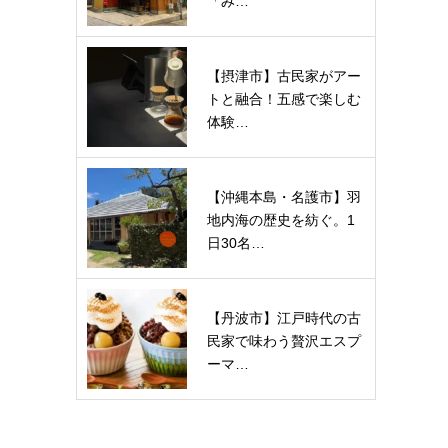
「み…
【摂津市】古民家がアー
トと融合！五感で楽しむ
体験…
【沖縄本島・名護市】羽
地内海の歴史を紡ぐ。1
日30名…
【丹波市】江戸時代の古
民家で味わう贅沢エスプ
ーマ…