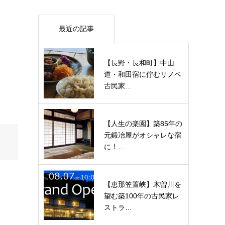
最近の記事
【長野・長和町】中山
道・和田宿に佇むリノベ
古民家…
【人生の楽園】築85年の
元鍛冶屋がオシャレな宿
に！…
【恵那笠置峡】木曽川を
望む築100年の古民家レ
ストラ…