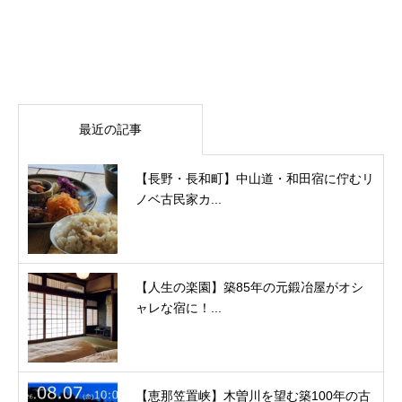
最近の記事
【長野・長和町】中山道・和田宿に佇むリ
ノベ古民家カ...
【人生の楽園】築85年の元鍛冶屋がオシ
ャレな宿に！...
【恵那笠置峡】木曽川を望む築100年の古