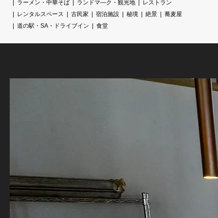
ラーメン・中華そば
ランドマ―ク・観光地
レストラン
レンタルスペース
古民家
宿泊施設
秘境
絶景
蕎麦屋
道の駅・SA・ドライブイン
食堂