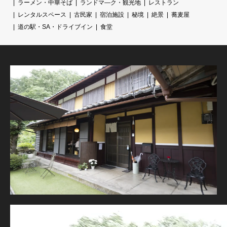
ラーメン・中華そば
ランドマ―ク・観光地
レストラン
レンタルスペース
古民家
宿泊施設
秘境
絶景
蕎麦屋
道の駅・SA・ドライブイン
食堂