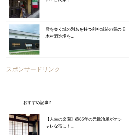
雲を突く城の別名を持つ利神城跡の麓の旧
木村酒造場を...
スポンサードリンク
おすすめ記事2
【人生の楽園】築85年の元鍛冶屋がオシ
ャレな宿に！...