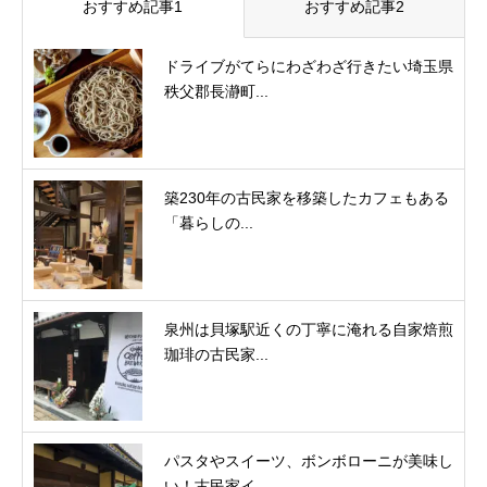
おすすめ記事1
おすすめ記事2
ドライブがてらにわざわざ行きたい埼玉県
秩父郡長瀞町...
築230年の古民家を移築したカフェもある
「暮らしの...
泉州は貝塚駅近くの丁寧に淹れる自家焙煎
珈琲の古民家...
パスタやスイーツ、ボンボローニが美味し
い！古民家イ...