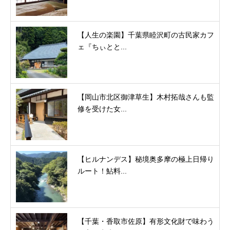
【人生の楽園】千葉県睦沢町の古民家カフ
ェ『ちぃとと...
【岡山市北区御津草生】木村拓哉さんも監
修を受けた女...
【ヒルナンデス】秘境奥多摩の極上日帰り
ルート！鮎料...
【千葉・香取市佐原】有形文化財で味わう