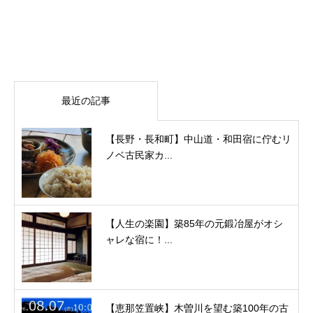
最近の記事
【長野・長和町】中山道・和田宿に佇むリ
ノベ古民家カ...
【人生の楽園】築85年の元鍛冶屋がオシ
ャレな宿に！...
【恵那笠置峡】木曽川を望む築100年の古