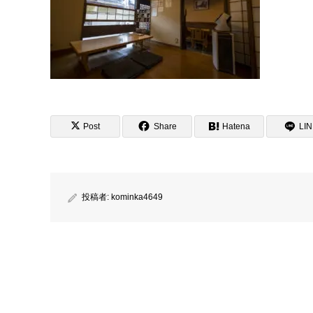
Post
Share
Hatena
LI
投稿者:
kominka4649