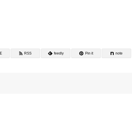
NE
RSS
feedly
Pin it
note