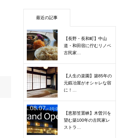
最近の記事
【長野・長和町】中山
道・和田宿に佇むリノベ
古民家…
【人生の楽園】築85年の
元鍛冶屋がオシャレな宿
に！…
【恵那笠置峡】木曽川を
望む築100年の古民家レ
ストラ…