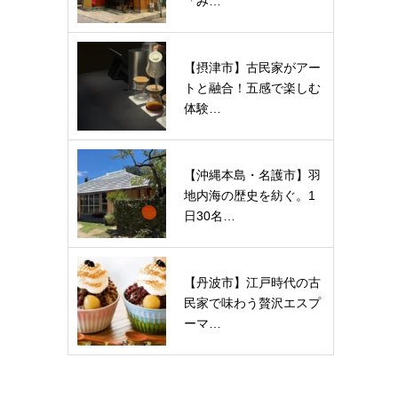
「み…
【摂津市】古民家がアー
トと融合！五感で楽しむ
体験…
【沖縄本島・名護市】羽
地内海の歴史を紡ぐ。1
日30名…
【丹波市】江戸時代の古
民家で味わう贅沢エスプ
ーマ…