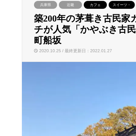
兵庫県
近畿
カフェ
スイーツ・
築200年の茅葺き古民
チが人気「かやぶき古民
町船坂
2020.10.25 / 最終更新日：2022.01.27