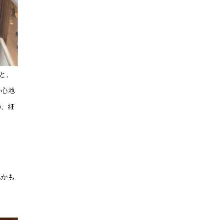
と、
居心地
の、細
んかも