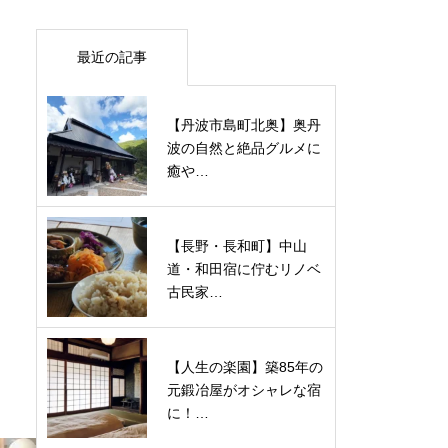
最近の記事
【丹波市島町北奥】奥丹
波の自然と絶品グルメに
癒や…
【長野・長和町】中山
道・和田宿に佇むリノベ
古民家…
【人生の楽園】築85年の
元鍛冶屋がオシャレな宿
に！…