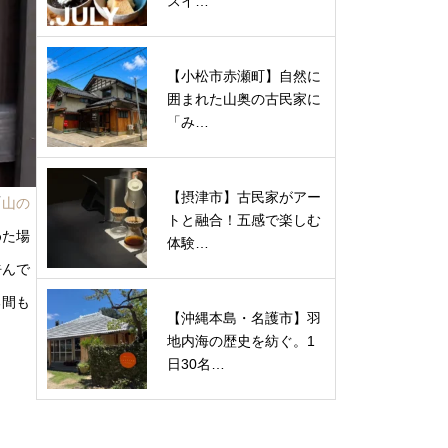
スイ…
【小松市赤瀬町】自然に
囲まれた山奥の古民家に
「み…
【摂津市】古民家がアー
「
山の
トと融合！五感で楽しむ
めた場
体験…
呼んで
る間も
【沖縄本島・名護市】羽
地内海の歴史を紡ぐ。1
日30名…