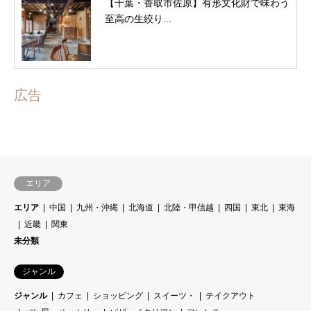
【千葉・香取市佐原】有形文化財で味わう
至高の生絞り...
広告
エリア
エリア
中国
九州・沖縄
北海道
北陸・甲信越
四国
東北
東海
近畿
関東
未分類
ジャンル
ジャンル
カフェ
ショッピング
スイーツ・
テイクアウト