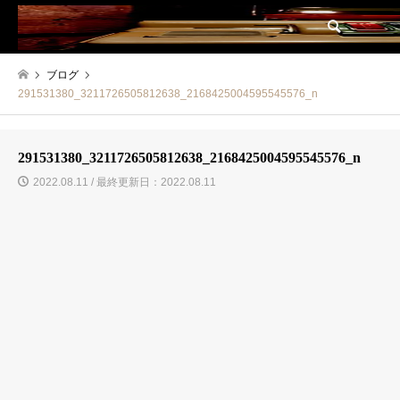
検索
ブログ
291531380_3211726505812638_2168425004595545576_n
291531380_3211726505812638_2168425004595545576_n
2022.08.11 / 最終更新日：2022.08.11