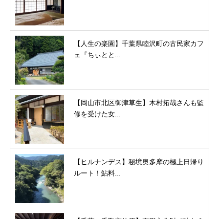
【人生の楽園】千葉県睦沢町の古民家カフ
ェ『ちぃとと...
【岡山市北区御津草生】木村拓哉さんも監
修を受けた女...
【ヒルナンデス】秘境奥多摩の極上日帰り
ルート！鮎料...