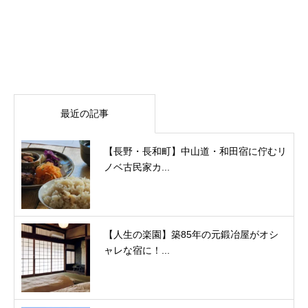
最近の記事
【長野・長和町】中山道・和田宿に佇むリ
ノベ古民家カ...
【人生の楽園】築85年の元鍛冶屋がオシ
ャレな宿に！...