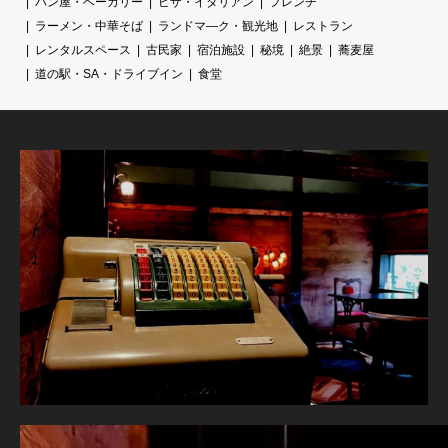
パン屋・ベーカリー
ピザ・イタリアン
フレンチ
ラーメン・中華そば
ランドマ―ク・観光地
レストラン
レンタルスペース
古民家
宿泊施設
秘境
絶景
蕎麦屋
道の駅・SA・ドライブイン
食堂