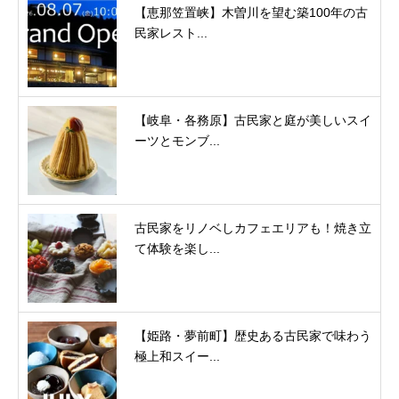
【恵那笠置峡】木曽川を望む築100年の古
民家レスト...
【岐阜・各務原】古民家と庭が美しいスイ
ーツとモンブ...
古民家をリノベしカフェエリアも！焼き立
て体験を楽し...
【姫路・夢前町】歴史ある古民家で味わう
極上和スイー...