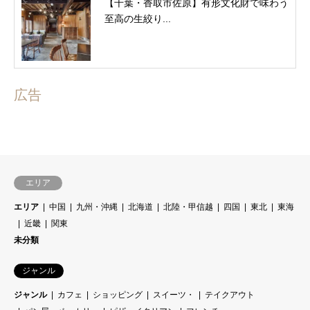
【千葉・香取市佐原】有形文化財で味わう
至高の生絞り...
広告
エリア
エリア
中国
九州・沖縄
北海道
北陸・甲信越
四国
東北
東海
近畿
関東
未分類
ジャンル
ジャンル
カフェ
ショッピング
スイーツ・
テイクアウト