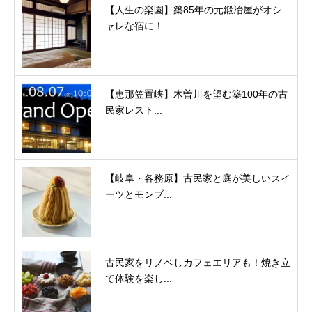
【人生の楽園】築85年の元鍛冶屋がオシ
ャレな宿に！...
【恵那笠置峡】木曽川を望む築100年の古
民家レスト...
【岐阜・各務原】古民家と庭が美しいスイ
ーツとモンブ...
古民家をリノベしカフェエリアも！焼き立
て体験を楽し...