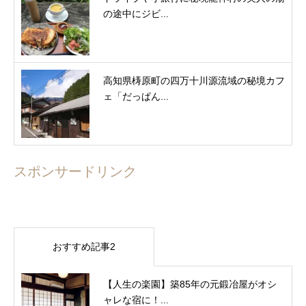
の途中にジビ...
高知県梼原町の四万十川源流域の秘境カフ
ェ「だっぱん...
スポンサードリンク
おすすめ記事2
【人生の楽園】築85年の元鍛冶屋がオシ
ャレな宿に！...