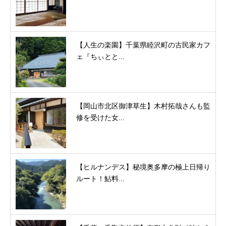
【人生の楽園】千葉県睦沢町の古民家カフ
ェ『ちぃとと...
【岡山市北区御津草生】木村拓哉さんも監
修を受けた女...
【ヒルナンデス】秘境奥多摩の極上日帰り
ルート！鮎料...