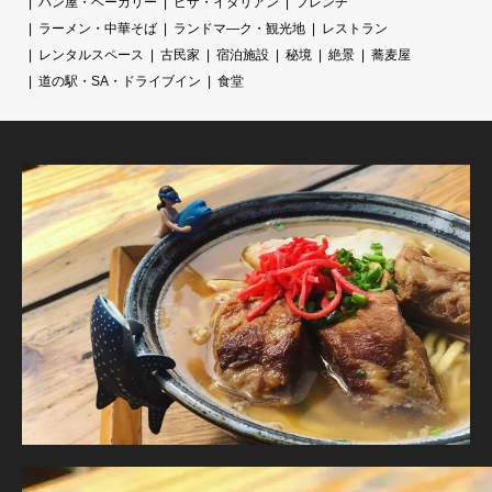
パン屋・ベーカリー
ピザ・イタリアン
フレンチ
ラーメン・中華そば
ランドマ―ク・観光地
レストラン
レンタルスペース
古民家
宿泊施設
秘境
絶景
蕎麦屋
道の駅・SA・ドライブイン
食堂