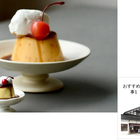
おすす
事1