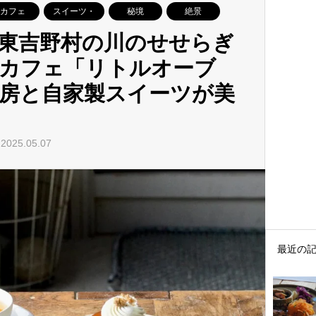
カフェ
スイーツ・
秘境
絶景
東吉野村の川のせせらぎ
カフェ「リトルオーブ
房と自家製スイーツが美
ェ
025.05.07
最近の