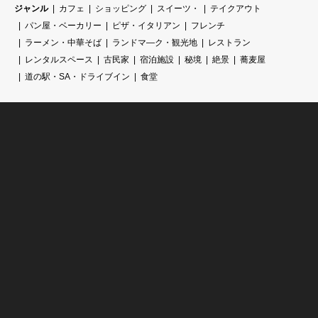
ジャンル
カフェ
ショッピング
スイーツ・
テイクアウト
パン屋・ベーカリー
ピザ・イタリアン
フレンチ
ラーメン・中華そば
ランドマ―ク・観光地
レストラン
レンタルスペース
古民家
宿泊施設
秘境
絶景
蕎麦屋
道の駅・SA・ドライブイン
食堂