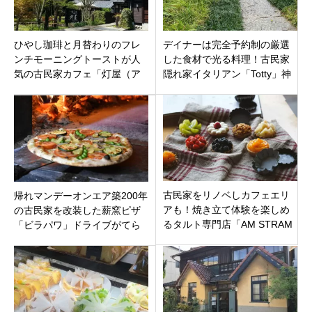
ひやし珈琲と月替わりのフレ
デイナーは完全予約制の厳選
ンチモーニングトーストが人
した食材で光る料理！古民家
気の古民家カフェ「灯屋（ア
隠れ家イタリアン「Totty」神
カリヤ）」岐阜県多治見市虎
奈川県海老名市下今泉
渓山町
古民家をリノベしカフェエリ
帰れマンデーオンエア築200年
アも！焼き立て体験を楽しめ
の古民家を改装した薪窯ピザ
るタルト専門店「AM STRAM
「ビラパワ」ドライブがてら
GRAM日本橋浜町」オープン
においしいピザを！埼玉県秩
父郡皆野町