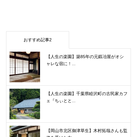
おすすめ記事2
【人生の楽園】築85年の元鍛冶屋がオシ
ャレな宿に！...
【人生の楽園】千葉県睦沢町の古民家カフ
ェ『ちぃとと...
【岡山市北区御津草生】木村拓哉さんも監