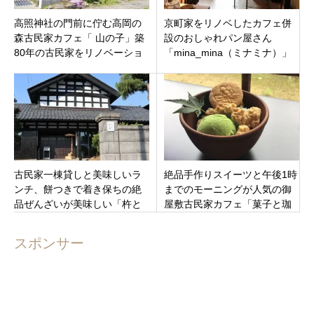
高照神社の門前に佇む高岡の
京町家をリノベしたカフェ併
森古民家カフェ「 山の子」築
設のおしゃれパン屋さん
80年の古民家をリノベーショ
「mina_mina（ミナミナ）」
ンした発酵食材と無添加ラン
京都市下京区七条御所西大路
チ！
駅より徒歩約７分
古民家一棟貸しと美味しいラ
絶品手作りスイーツと午後1時
ンチ、餅つきで着き保ちの絶
までのモーニングが人気の御
品ぜんざいが美味しい「杵と
屋敷古民家カフェ「菓子と珈
臼」福井県福井市上東郷町
琲 朔(さく)」兵庫県たつの市
龍野町
スポンサー