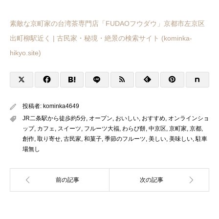
素敵な京町家の台湾茶専門店「FUDAOフウダウ」京都市左京区
出町柳駅近く | 古民家・秘境・絶景の検索サイト (kominka-
hikyo.site)
投稿者:
kominka4649
JR二条駅から徒歩約5分
,
オープン
,
おいしい
,
おすすめ
,
オンラインショ
ップ
,
カフェ
,
スイーツ
,
フルーツ大福
,
わらび餅
,
中京区
,
京町家
,
京都
,
創作
,
取り寄せ
,
古民家
,
和菓子
,
季節のフルーツ
,
美しい
,
美味しい
,
駐車
場無し