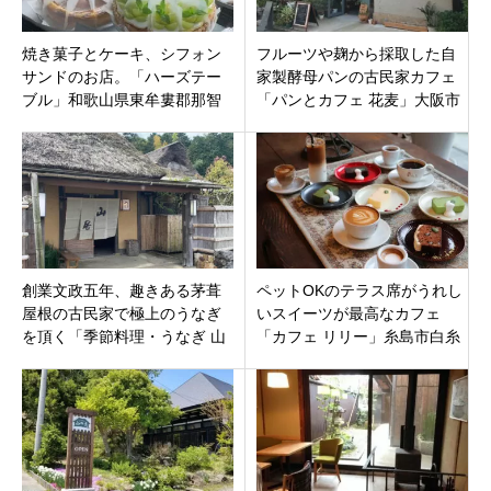
焼き菓子とケーキ、シフォン
フルーツや麹から採取した自
サンドのお店。「ハーズテー
家製酵母パンの古民家カフェ
ブル」和歌山県東牟婁郡那智
「パンとカフェ 花麦」大阪市
勝浦町
阿倍野区阪南町テイクアウト
もOK
創業文政五年、趣きある茅葺
ペットOKのテラス席がうれし
屋根の古民家で極上のうなぎ
いスイーツが最高なカフェ
を頂く「季節料理・うなぎ 山
「カフェ リリー」糸島市白糸
居」 岐阜県岐阜市福富永田
の滝の麓にありドライブにも
もってこい。