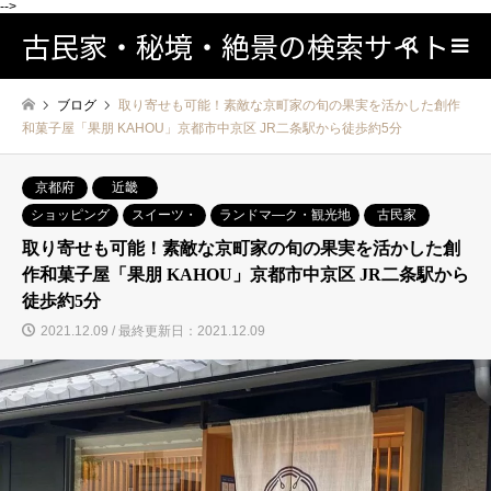
-->
古民家・秘境・絶景の検索サイト
検索
ブログ
取り寄せも可能！素敵な京町家の旬の果実を活かした創作
和菓子屋「果朋 KAHOU」京都市中京区 JR二条駅から徒歩約5分
京都府
近畿
ショッピング
スイーツ・
ランドマ―ク・観光地
古民家
取り寄せも可能！素敵な京町家の旬の果実を活かした創
作和菓子屋「果朋 KAHOU」京都市中京区 JR二条駅から
徒歩約5分
2021.12.09 / 最終更新日：2021.12.09