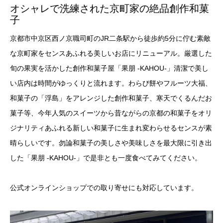
オシャレで洗練された京町家の絶品創作和菓
子
京都市中京区西ノ京職司町のJR二条駅から徒歩約5分に佇む素敵
な京町家をセンスあふれる美しいお店にリニューアル。厳選した
旬の果実を活かした創作和菓子屋「果朋 -KAHOU-」清潔で美し
い店内は時間がゆっくりと流れます。わらび餅やフルーツ大福、
和菓⼦の「浮島」をアレンジした創作和菓⼦、寒天でくるんだお
菓子等、今年人気のスイーツから昔ながらの京都の和菓子をオリ
ジナリティあふれる新しい和菓子に生まれ変わらせるセンスが素
晴らしいです。勿論和菓子の美しさや美味しさを最大限に引き出
した「果朋 -KAHOU-」で是非とも一度食べてみてください。
公式オンラインショップでの取り寄せにも対応しています。