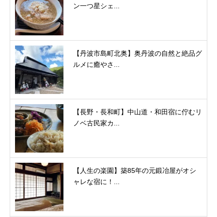
ン一つ星シェ...
【丹波市島町北奥】奥丹波の自然と絶品グ
ルメに癒やさ...
【長野・長和町】中山道・和田宿に佇むリ
ノベ古民家カ...
【人生の楽園】築85年の元鍛冶屋がオシ
ャレな宿に！...