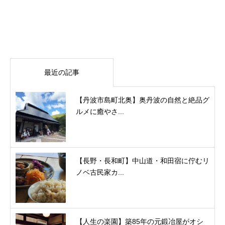
最近の記事
【丹波市島町北奥】奥丹波の自然と絶品グ
ルメに癒やさ...
【長野・長和町】中山道・和田宿に佇むリ
ノベ古民家カ...
【人生の楽園】築85年の元鍛冶屋がオシ