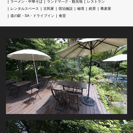
ラーメン・中華そば
ランドマ―ク・観光地
レストラン
レンタルスペース
古民家
宿泊施設
秘境
絶景
蕎麦屋
道の駅・SA・ドライブイン
食堂