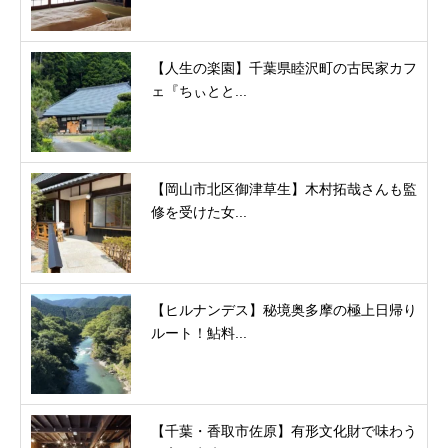
【人生の楽園】千葉県睦沢町の古民家カフ
ェ『ちぃとと...
【岡山市北区御津草生】木村拓哉さんも監
修を受けた女...
【ヒルナンデス】秘境奥多摩の極上日帰り
ルート！鮎料...
【千葉・香取市佐原】有形文化財で味わう