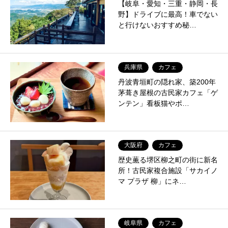
【岐阜・愛知・三重・静岡・長
野】ドライブに最高！車でない
と行けないおすすめ秘…
兵庫県
カフェ
丹波青垣町の隠れ家、築200年
茅葺き屋根の古民家カフェ「ゲ
ンテン」看板猫やポ…
大阪府
カフェ
歴史薫る堺区柳之町の街に新名
所！古民家複合施設「サカイノ
マ プラザ 柳」にネ…
岐阜県
カフェ