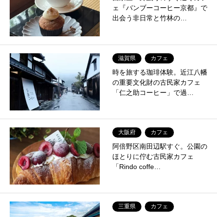
ェ『バンブーコーヒー京都』で
出会う非日常と竹林の…
滋賀県
カフェ
時を旅する珈琲体験。近江八幡
の重要文化財の古民家カフェ
「仁之助コーヒー」で過…
大阪府
カフェ
阿倍野区南田辺駅すぐ。公園の
ほとりに佇む古民家カフェ
「Rindo coffe…
三重県
カフェ