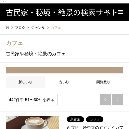
-->
古民家・秘境・絶景の検索サイト
検索
ブログ
ジャンル
カフェ
カフェ
古民家や秘境・絶景のカフェ
並べ替え条件
新しい順
古い順
閲覧数順
442件中 51〜60件を表示


京都府
カフェ
西京区・鈴虫寺のすぐ近くカフ