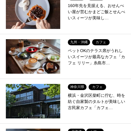
160年先を見据える、おせんべ
い屋が営むかまどご飯とせんべ
いスィーツが美味し…
九州・沖縄
カフェ
ペットOKのテラス席がうれし
いスイーツが最高なカフェ「カ
フェ リリー」糸島市…
神奈川県
カフェ
横浜・金沢区柴町に佇む、時を
紡ぐ自家製のタルトが美味しい
古民家カフェ「カフェ…