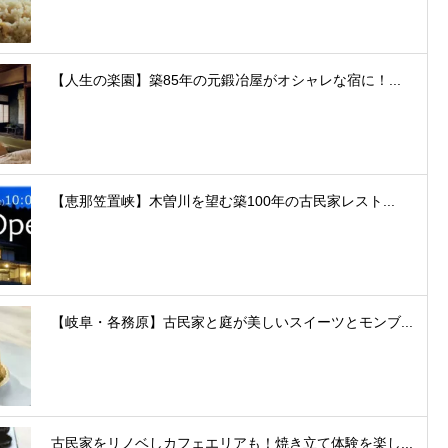
【人生の楽園】築85年の元鍛冶屋がオシャレな宿に！...
【恵那笠置峡】木曽川を望む築100年の古民家レスト...
【岐阜・各務原】古民家と庭が美しいスイーツとモンブ...
古民家をリノベしカフェエリアも！焼き立て体験を楽し...