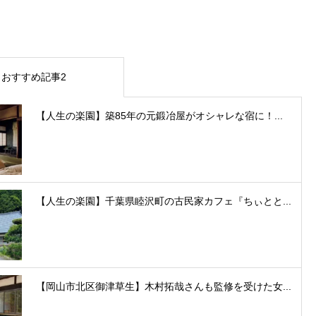
おすすめ記事2
【人生の楽園】築85年の元鍛冶屋がオシャレな宿に！...
【人生の楽園】千葉県睦沢町の古民家カフェ『ちぃとと...
【岡山市北区御津草生】木村拓哉さんも監修を受けた女...