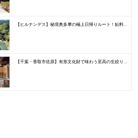
【ヒルナンデス】秘境奥多摩の極上日帰りルート！鮎料...
【千葉・香取市佐原】有形文化財で味わう至高の生絞り...