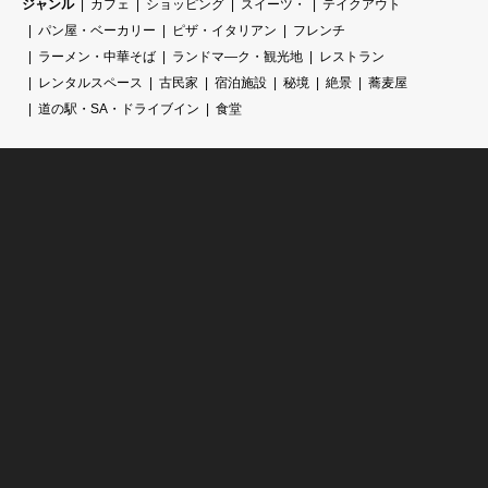
ジャンル
カフェ
ショッピング
スイーツ・
テイクアウト
パン屋・ベーカリー
ピザ・イタリアン
フレンチ
ラーメン・中華そば
ランドマ―ク・観光地
レストラン
レンタルスペース
古民家
宿泊施設
秘境
絶景
蕎麦屋
道の駅・SA・ドライブイン
食堂