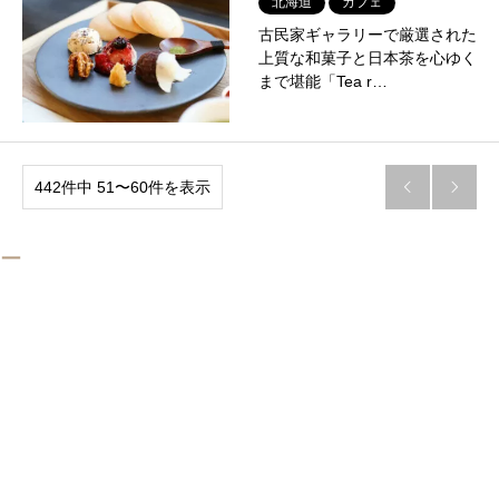
北海道
カフェ
古民家ギャラリーで厳選された
上質な和菓子と日本茶を心ゆく
まで堪能「Tea r…
442件中 51〜60件を表示


ー